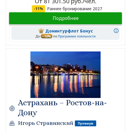
От 81 301.50 руб./чел.
Раннее бронирование 2027
-11%
Подробнее
Донинтурфлот Бонус
До
–10%
по
Программе лояльности
Астрахань – Ростов-на-
Дону
Игорь Стравинский
Премиум