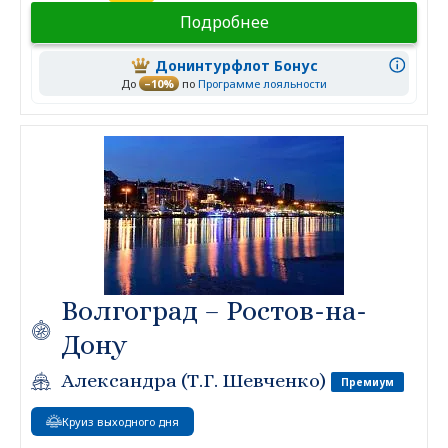
Подробнее
Донинтурфлот Бонус
До
–10%
по
Программе лояльности
Волгоград – Ростов-на-
Дону
Александра (Т.Г. Шевченко)
Премиум
Круиз выходного дня