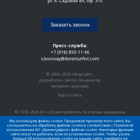
ул. Б. Садовая 89, оф. 310
Заказать звонок
Пресс-служба:
+7 (918) 850-11-96
s.borovay@doninturflot.com
© 2000–2026 «Форсайт»,
разработка сайтов, лендингов,
интернет-реклама
Карта сайта
© 1918–2026 АО «Донинтурфлот». Все права защищены
Мы используем файлы cookie. Продолжая просмотр этого сайта, Вы
соглашаетесь на обработку файлов cookie в соответствии с Политикой
использования АО «Донинтурфлот» файлов cookie. Некоторые функции
сайта могут не работать, если не установлены cookie. Чтобы узнать
больше об использовании cookie на нашем сайте, перейдите на