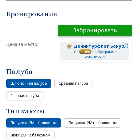
Бронирование
Забронировать
Цена за место:
Донинтурфлот Бонус
До
–10%
по
Программе
лояльности
Палуба
Шлюпочная палуба
Средняя палуба
Главная палуба
Тип каюты
Полулюкс 2М с балконом
Полулюкс 2М+ с балконом
Люкс 2М+ с балконом