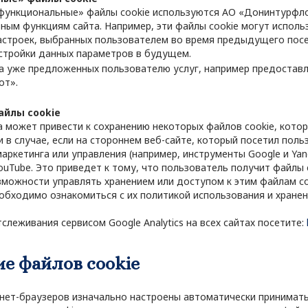
функциональные» файлы cookie используются АО «Донинтурфло
ным функциям сайта. Например, эти файлы cookie могут использ
астроек, выбранных пользователем во время предыдущего посе
стройки данных параметров в будущем.
а уже предложенных пользователю услуг, например предостав
от».
айлы cookie
 может привести к сохранению некоторых файлов cookie, кото
 в случае, если на стороннем веб-сайте, который посетил поль
аркетинга или управления (например, инструменты Google и Yan
YouTube. Это приведет к тому, что пользователь получит файлы
можности управлять хранением или доступом к этим файлам coo
еобходимо ознакомиться с их политикой использования и хранен
слеживания сервисом Google Analytics на всех сайтах посетите:
е файлов cookie
нет-браузеров изначально настроены автоматически принимать