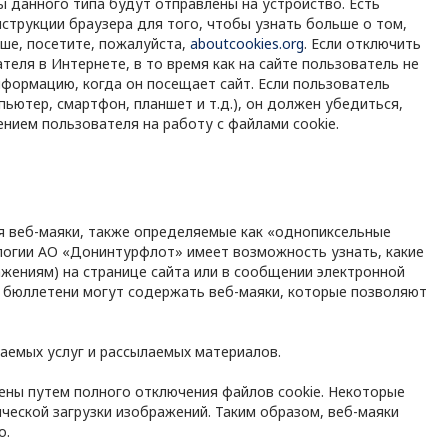
 данного типа будут отправлены на устройство. Есть
струкции браузера для того, чтобы узнать больше о том,
ьше, посетите, пожалуйста,
aboutcookies.org
. Если отключить
теля в Интернете, в то время как на сайте пользователь не
нформацию, когда он посещает сайт. Если пользователь
пьютер, смартфон, планшет и т.д.), он должен убедиться,
нием пользователя на работу с файлами cookie.
ся веб-маяки, также определяемые как «однопиксельные
логии АО «Донинтурфлот» имеет возможность узнать, какие
ажениям) на странице сайта или в сообщении электронной
бюллетени могут содержать веб-маяки, которые позволяют
аемых услуг и рассылаемых материалов.
ены путем полного отключения файлов cookie. Некоторые
еской загрузки изображений. Таким образом, веб-маяки
о.