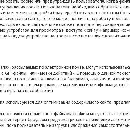
кировать cookie или предупреждать пользователя, когда файлы
 управления cookie. Пользователю необходимо обратиться к ин
ь или изменить настройки браузера. Чтобы узнать об этом бол
пользуются на сайте, то это может повлиять на работу пользова
которые части сайта, или не сможет получать персональную и
ые устройства для просмотра и доступа к сайту (например, ком
 на каждом устройстве настроен в соответствии с волеизъявле
иалах, рассылаемых по электронной почте, могут использовать
ые GIF-файлы» или «метки действий». С помощью данной техно
кликали по ключевым элементам (например, ссылкам или изобр
мые пользователем рекламные материалы или информационные 
ли открыты эти сообщения.
ия используются для оптимизации содержимого сайта, предлаг
используются совместно с файлами cookie и могут быть выключ
ы и интернет-браузеры предусматривают отключение автоматич
ы, пока пользователь не загрузит изображения самостоятельн