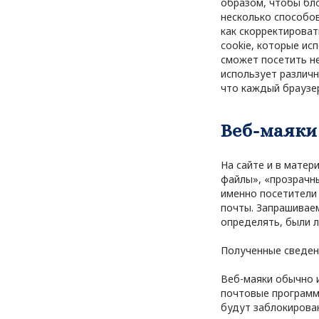
образом, чтобы бло
несколько способов
как скорректироват
cookie, которые ис
сможет посетить не
использует различн
что каждый браузер
Веб-маяки
На сайте и в матер
файлы», «прозрачн
именно посетители 
почты. Запрашивае
определять, были 
Полученные сведен
Веб-маяки обычно 
почтовые программ
будут заблокирован