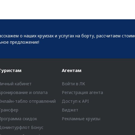
сскажем о наших круизах и услугах на борту, рассчитаем стои
ьное предложение!
Туристам
Агентам
Личный кабинет
Войти в ЛК
Бронирование и оплата
Регистрация агента
Онлайн-табло отправлений
Доступ к API
Трансфер
Виджет
Программа скидок
Рекламные круизы
Донинтурфлот Бонус