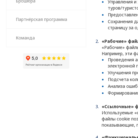
Брошюра
Управления и
туров/туристс
Предоставлен
Партнёрская программа
Сохранения д
страницу за о
Команда
«Рабочие» фай
«Рабочие» файлы
Например, эти ф
Проведения а
электронной 
Улучшения пр
Подсчета кол
Анализа ошиб
Формирования
«Ссылочные» ф
Используемые «с
файлы cookie по
показывающие, п
«Функциональн