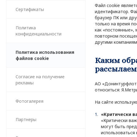
Файл cookie являе
Сертификаты
идентификатор. Фай
браузер ПК или дру
только на время по
Политика
как «постоянные», 
конфиденциальности
повторном посещени
другими компаниям
Политика использования
файлов cookie
Каким обра
рассылаем
Согласие на получение
рекламы
АО «Донинтурфлот» 
относиться: Я.Метри
Фотогалерея
На сайте использу
«Критически в
Партнеры
«Критически важ
могут быть пред
использоваться 