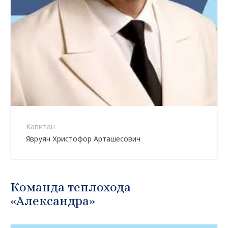
Капитан
Явруян Христофор Арташесович
Команда теплохода
«Александра»