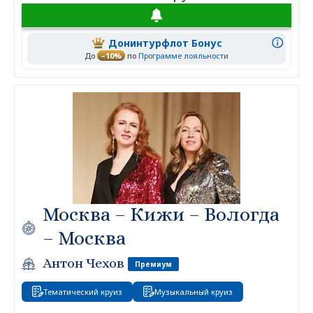
Донинтурфлот Бонус
До
–10%
по
Программе лояльности
Москва – Кижи – Вологда
– Москва
Антон Чехов
Премиум
Тематический круиз
Музыкальный круиз