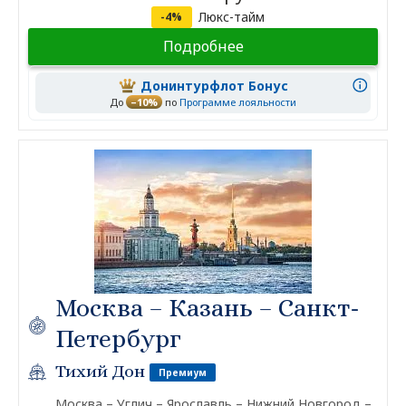
Люкс-тайм
-4%
Подробнее
Донинтурфлот Бонус
До
–10%
по
Программе лояльности
Москва – Казань – Санкт-
Петербург
Тихий Дон
Премиум
Москва – Углич – Ярославль – Нижний Новгород –