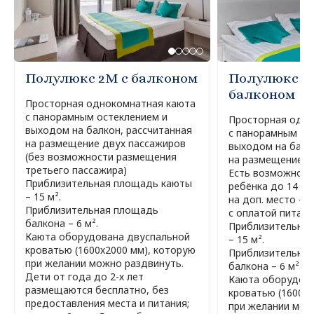
Полулюкс 2М с балконом
Полулюкс 2
балконом
Просторная однокомнатная каюта
с панорамным остеклением и
Просторная одно
выходом на балкон, рассчитанная
с панорамным ос
на размещение двух пассажиров
выходом на балк
(без возможности размещения
на размещение д
третьего пассажира)
Есть возможност
Приблизительная площадь каюты
ребёнка до 14 л
– 15 м².
на доп. место – 
Приблизительная площадь
с оплатой питания
балкона – 6 м².
Приблизительна
Каюта оборудована двуспальной
– 15 м².
кроватью (1600х2000 мм), которую
Приблизительна
при желании можно раздвинуть.
балкона – 6 м².
Дети от года до 2-х лет
Каюта оборудова
размещаются бесплатно, без
кроватью (1600х2
предоставления места и питания;
при желании мож