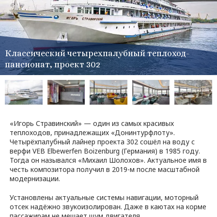
Классический четырехпалубный теплоход-
пансионат, проект 302
«Игорь Стравинский» — один из самых красивых
теплоходов, принадлежащих «Донинтурфлоту».
Четырёхпалубный лайнер проекта 302 сошёл на воду с
верфи VEB Elbewerfen Boizenburg (Германия) в 1985 году.
Тогда он назывался «Михаил Шолохов». Актуальное имя в
честь композитора получил в 2019-м после масштабной
модернизации.
Установлены актуальные системы навигации, моторный
отсек надёжно звукоизолирован. Даже в каютах на корме
пассажирам не мешает шум двигателя.