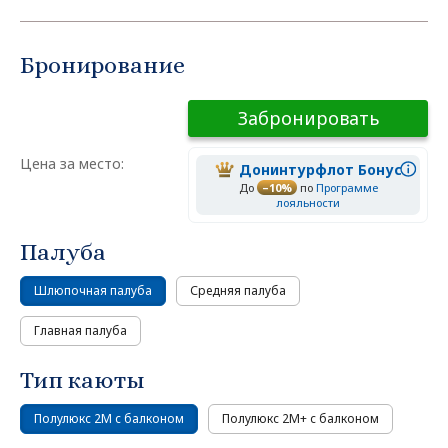
Бронирование
Забронировать
Цена за место:
Донинтурфлот Бонус
До
–10%
по
Программе
лояльности
Палуба
Шлюпочная палуба
Средняя палуба
Главная палуба
Тип каюты
Полулюкс 2М с балконом
Полулюкс 2М+ с балконом