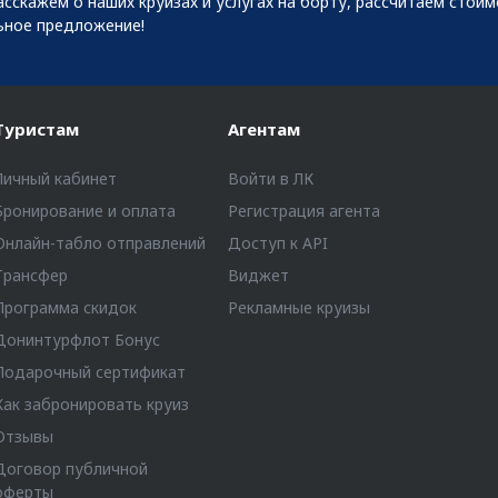
сскажем о наших круизах и услугах на борту, рассчитаем стои
ьное предложение!
Туристам
Агентам
Личный кабинет
Войти в ЛК
Бронирование и оплата
Регистрация агента
Онлайн-табло отправлений
Доступ к API
Трансфер
Виджет
Программа скидок
Рекламные круизы
Донинтурфлот Бонус
Подарочный сертификат
Как забронировать круиз
Отзывы
Договор публичной
оферты