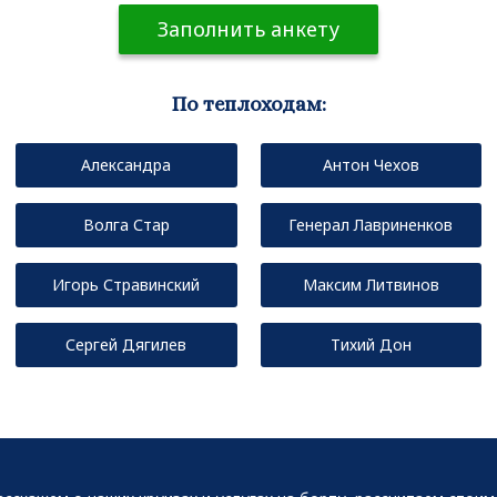
Заполнить анкету
По теплоходам:
Александра
Антон Чехов
Волга Стар
Генерал Лавриненков
Игорь Стравинский
Максим Литвинов
Сергей Дягилев
Тихий Дон