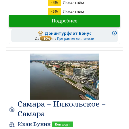
Люкс-тайм
-4%
Люкс-тайм
-5%
Подробнее
Донинтурфлот Бонус
До
–10%
по
Программе лояльности
Самара – Никольское –
Самара
Иван Бунин
Комфорт