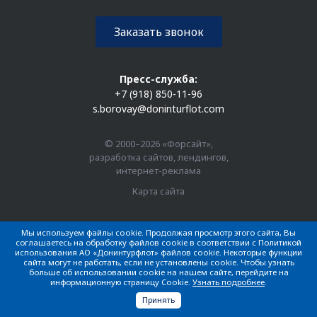
Заказать звонок
Пресс-служба:
+7 (918) 850-11-96
s.borovay@doninturflot.com
© 2000–2026 «Форсайт»,
разработка сайтов, лендингов,
интернет-реклама
Карта сайта
© 1918–2026 АО «Донинтурфлот». Все права защищены
Мы используем файлы cookie. Продолжая просмотр этого сайта, Вы
соглашаетесь на обработку файлов cookie в соответствии с Политикой
использования АО «Донинтурфлот» файлов cookie. Некоторые функции
сайта могут не работать, если не установлены cookie. Чтобы узнать
больше об использовании cookie на нашем сайте, перейдите на
информационную страницу Cookie.
Узнать подробнее
.
Принять