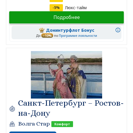
Люкс-тайм
-5%
Подробнее
Донинтурфлот Бонус
До
–10%
по
Программе лояльности
Санкт-Петербург – Ростов-
на-Дону
Волга Стар
Комфорт