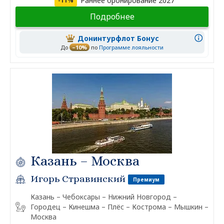
Раннее бронирование 2027
-11%
Подробнее
Донинтурфлот Бонус
До
–10%
по
Программе лояльности
Казань – Москва
Игорь Стравинский
Премиум
Казань – Чебоксары – Нижний Новгород –
Городец – Кинешма – Плёс – Кострома – Мышкин –
Москва