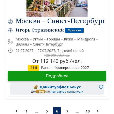
Москва – Санкт-Петербург
Игорь Стравинский
Премиум
Москва – Углич – Горицы – Кижи – Мандроги –
Валаам – Санкт-Петербург
21.07.2027 – 27.07.2027, 7 дней/6 ночей
126 000 руб./чел.
От 112 140 руб./чел.
Раннее бронирование 2027
-11%
Подробнее
Донинтурфлот Бонус
До
–10%
по
Программе лояльности
1
...
5
6
7
...
10