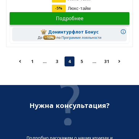
Люкс-тайм
-5%
Подробнее
Донинтурфлот Бонус
До
–10%
по
Программе лояльности
1
...
3
4
5
...
31
Нужна консультация?
Подробно расскажем о наших круизах и