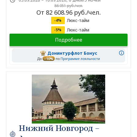
86 051 руб./чел.
От 82 608.96 руб./чел.
Люкс-тайм
-4%
Люкс-тайм
-5%
Подробнее
Донинтурфлот Бонус
До
–10%
по
Программе лояльности
Нижний Новгород –