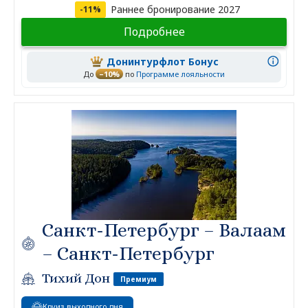
Раннее бронирование 2027
-11%
Подробнее
Донинтурфлот Бонус
До
–10%
по
Программе лояльности
Санкт-Петербург – Валаам
– Санкт-Петербург
Тихий Дон
Премиум
Круиз выходного дня