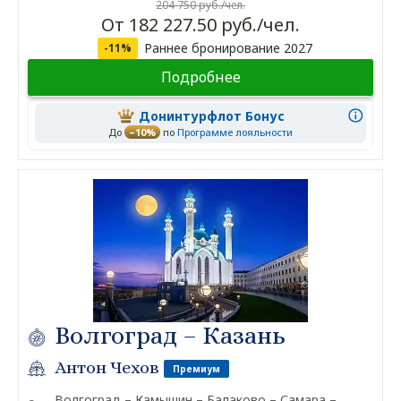
204 750 руб./чел.
От 182 227.50 руб./чел.
Раннее бронирование 2027
-11%
Подробнее
Донинтурфлот Бонус
До
–10%
по
Программе лояльности
Волгоград – Казань
Антон Чехов
Премиум
Волгоград – Камышин – Балаково – Самара –