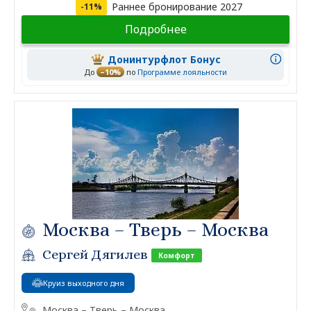
Раннее бронирование 2027
-11%
Подробнее
Донинтурфлот Бонус
До
–10%
по
Программе лояльности
Москва – Тверь – Москва
Сергей Дягилев
Комфорт
Круиз выходного дня
Москва – Тверь – Москва