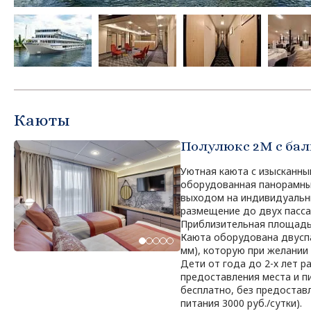
Каюты
Полулюкс 2М с ба
Уютная каюта с изысканны
оборудованная панорамны
выходом на индивидуальны
размещение до двух пасса
Приблизительная площадь 
Каюта оборудована двусп
мм), которую при желании
Дети от года до 2-х лет 
предоставления места и пи
бесплатно, без предоставл
питания 3000 руб./сутки).