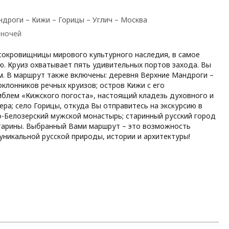
ндроги – Кижи – Горицы – Углич – Москва
6 ночей
сокровищницы мирового культурного наследия, в самое
ю. Круиз охватывает пять удивительных портов захода. Вы
. В маршрут также включены: деревня Верхние Мандроги –
клонников речных круизов; остров Кижи с его
блем «Кижского погоста», настоящий кладезь духовного и
ера; село Горицы, откуда Вы отправитесь на экскурсию в
о-Белозерский мужской монастырь; старинный русский город
тарины. Выбранный Вами маршрут – это возможность
уникальной русской природы, истории и архитектуры!