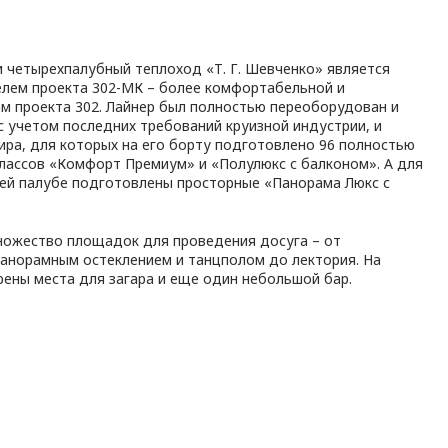
и четырехпалубный теплоход «Т. Г. Шевченко» является
елем проекта 302-МК – более комфортабельной и
м проекта 302. Лайнер был полностью переоборудован и
с учетом последних требований круизной индустрии, и
жира, для которых на его борту подготовлено 96 полностью
лассов «Комфорт Премиум» и «Полулюкс с балконом». А для
ней палубе подготовлены просторные «Панорама Люкс с
ножество площадок для проведения досуга – от
панорамным остеклением и танцполом до лектория. На
ены места для загара и еще один небольшой бар.