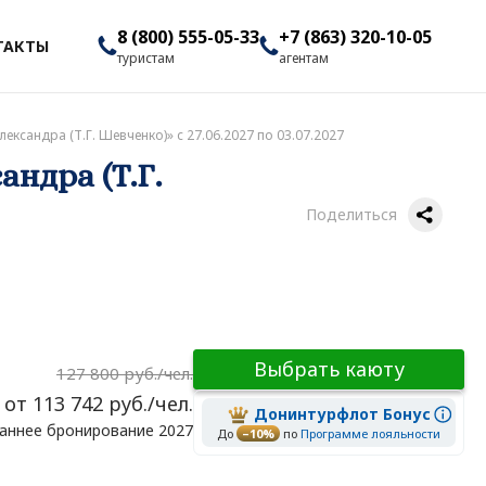
8 (800) 555-05-33
+7 (863) 320-10-05
ТАКТЫ
туристам
агентам
ександра (Т.Г. Шевченко)» с 27.06.2027 по 03.07.2027
андра (Т.Г.
Поделиться
Выбрать каюту
127 800 руб./чел.
от 113 742 руб./чел.
Донинтурфлот Бонус
аннее бронирование 2027
До
–10%
по
Программе лояльности