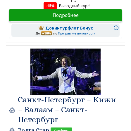
Выгодный курс!
-15%
Подробнее
Донинтурфлот Бонус
До
–10%
по
Программе лояльности
Санкт-Петербург – Кижи
– Валаам – Санкт-
Петербург
Волга Стар
Комфорт