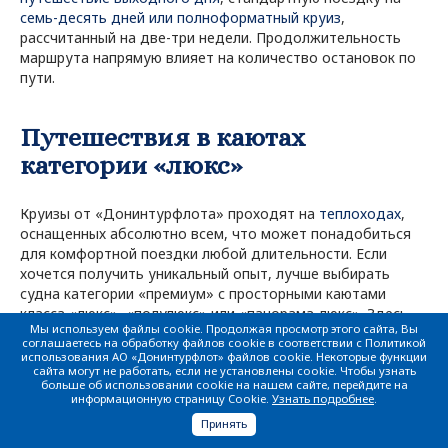
семь-десять дней или полноформатный круиз
,
рассчитанный на две-три недели. Продолжительность
маршрута напрямую влияет на количество остановок по
пути.
Путешествия в каютах
категории «люкс»
Круизы от «Донинтурфлота» проходят на
теплоходах
,
оснащенных абсолютно всем, что может понадобиться
для комфортной поездки любой длительности. Если
хочется получить уникальный опыт, лучше выбирать
судна категории «премиум» с просторными каютами
класса «люкс», «полулюкс» или «панорама-люкс». Здесь
Мы используем файлы cookie. Продолжая просмотр этого сайта, Вы
вас ждет изысканное оформление номеров в
соглашаетесь на обработку файлов cookie в соответствии с Политикой
современном классическом стиле, индивидуальные
использования АО «Донинтурфлот» файлов cookie. Некоторые функции
сайта могут не работать, если не установлены cookie. Чтобы узнать
балконы с лучшими видами, панорамное остекление,
больше об использовании cookie на нашем сайте, перейдите на
собственная ванная комната со всем необходимым, а
информационную страницу Cookie.
Узнать подробнее
.
также безупречный уровень сервиса.
Принять