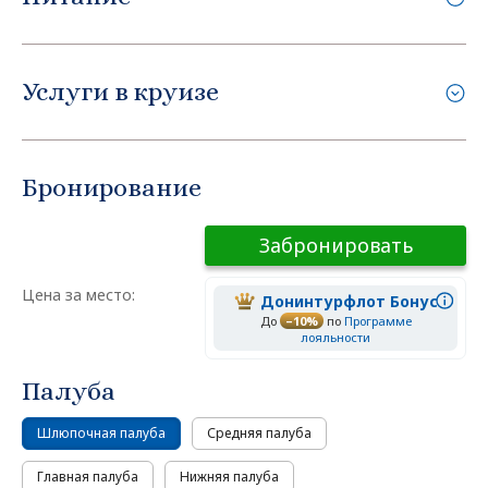
Услуги в круизе
Бронирование
Забронировать
Цена за место:
Донинтурфлот Бонус
До
–10%
по
Программе
лояльности
Палуба
Шлюпочная палуба
Средняя палуба
Главная палуба
Нижняя палуба