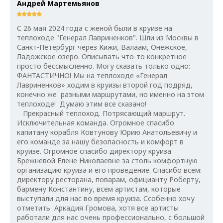
Андрей Мартемьянов
С 26 мая 2024 года с женой были в круизе на
теплоходе "Генерал Лавриненков". Шли из Москвы в
Санкт-Петербург через Кижи, Валаам, Онежское,
Ладожское озеро. Описывать что-то конкретное
просто бессмысленно. Могу сказать только одно:
ФАНТАСТИЧНО! Мы на теплоходе «Генерал
Лавриненков» ходим в круизы второй год подряд,
конечно же разными маршрутами, но именно на этом
теплоходе! Думаю этим все сказано!
Прекрасный теплоход. Потрясающий маршрут.
Исключительная команда. Огромное спасибо
капитану корабля Ковтунову Юрию Анатольевичу и
его команде за нашу безопасность и комфорт в
круизе. Огромное спасибо директору круиза
Брежневой Елене Николаевне за столь комфортную
организацию круиза и его проведение. Спасибо всем:
директору ресторана, поварам, официанту Роберту,
бармену Константину, всем артистам, которые
выступали для нас во время круиза. Ссобенно хочу
отметить Аркадия Громова, хотя все артисты
работали для нас очень профессионально, с большой