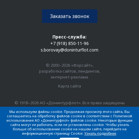
Заказать звонок
Пресс-служба:
+7 (918) 850-11-96
s.borovay@doninturflot.com
© 2000–2026 «Форсайт»,
разработка сайтов, лендингов,
интернет-реклама
Карта сайта
© 1918–2026 АО «Донинтурфлот». Все права защищены
Мы используем файлы cookie. Продолжая просмотр этого сайта, Вы
соглашаетесь на обработку файлов cookie в соответствии с Политикой
использования АО «Донинтурфлот» файлов cookie. Некоторые функции
сайта могут не работать, если не установлены cookie. Чтобы узнать
больше об использовании cookie на нашем сайте, перейдите на
информационную страницу Cookie.
Узнать подробнее
.
Выбрать каюту
Ростов-на-Дону – Казань