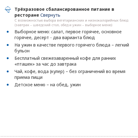
Трёхразовое сбалансированное питание в
ресторане
Свернуть
С возможностью выбора вегетарианских и низкокалорийных блюд
(завтрак – шведский стол, обед и ужин – выборное меню)
Выборное меню: салат, первое горячее, основное
горячее, десерт - два варианта блюд
На ужин в качестве первого горячего блюда – легкий
бульон
Бесплатный свежезаваренный кофе для ранних
«пташек» за час до завтрака
Чай, кофе, вода (кулер) – без ограничений во время
приема пищи
Детское меню – на обед, ужин