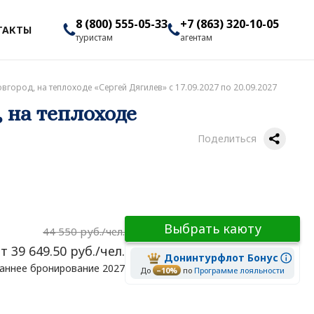
8 (800) 555-05-33
+7 (863) 320-10-05
ТАКТЫ
туристам
агентам
город, на теплоходе «Сергей Дягилев» с 17.09.2027 по 20.09.2027
 на теплоходе
Поделиться
Выбрать каюту
44 550 руб./чел.
т 39 649.50 руб./чел.
Донинтурфлот Бонус
аннее бронирование 2027
До
–10%
по
Программе лояльности