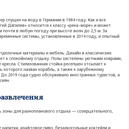
р спущен на воду в Германии в 1984 году. Как и все
ргей Дягилев» относится к классу «река–море» и может
и почти в любую погоду при высоте волн до 2,5 м. За
ременные системы, установленные в 2014 году, и опытный
тделочные материалы и мебель. Дизайн в классических
ет к спокойному отдыху. Полы застелены уютными коврами,
ие кресла. Стилизованная стойка ресепшен отсылает к
ь которого назван корабль, а также к зарубежному
. До 2019 года судно обслуживало иностранных туристов, а
сиян.
развлечения
ь зоны для разнопланового отдыха — созерцательного,
 напитки, крафтовое пиво, безалкогольные коктейли и