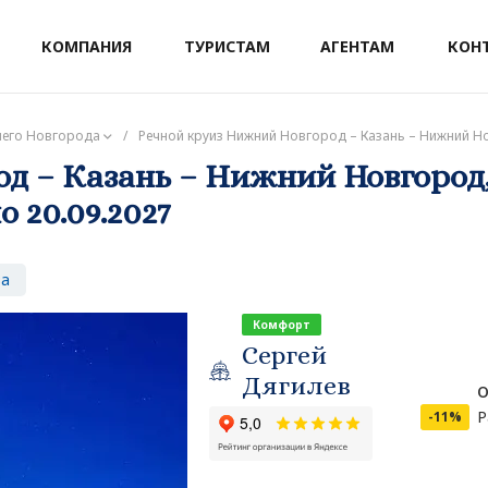
КОМПАНИЯ
ТУРИСТАМ
АГЕНТАМ
КОН
него Новгорода
/
Речной круиз Нижний Новгород – Казань – Нижний Нов
д – Казань – Нижний Новгород,
о 20.09.2027
за
Комфорт
Сергей
Дягилев
о
Р
-11%