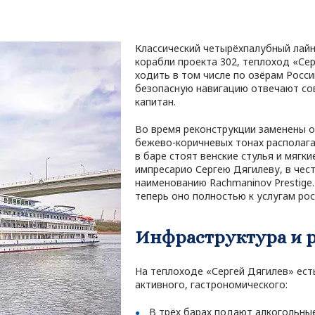
Классический четырёхпалубный лайне
корабли проекта 302, теплоход «Се
ходить в том числе по озёрам Росси
безопасную навигацию отвечают сов
капитан.
Во время реконструкции заменены о
бежево-коричневых тонах располага
в баре стоят венские стулья и мягк
импресарио Сергею Дягилеву, в чест
наименованию Rachmaninov Prestige
теперь оно полностью к услугам рос
Инфраструктура и 
На теплоходе «Сергей Дягилев» ест
активного, гастрономического:
В трёх барах подают алкогольные