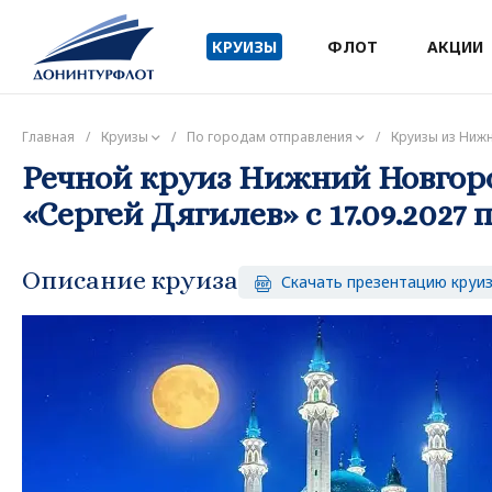
КРУИЗЫ
ФЛОТ
АКЦИИ
Главная
/
Круизы
/
По городам отправления
/
Круизы из Ниж
Речной круиз Нижний Новгоро
«Сергей Дягилев» с 17.09.2027 п
Описание круиза
Скачать презентацию круи