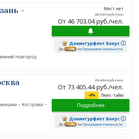
зань –
Мест нет
48 649 руб./чел.
От 46 703.04 руб./чел.
Донинтурфлот Бонус
До
–10%
по
Программе лояльности
 Нижний Новгород
осква
76 464 руб./чел.
От 73 405.44 руб./чел.
Люкс-тайм
-4%
Кинешма – Кострома –
Подробнее
Донинтурфлот Бонус
До
–10%
по
Программе лояльности