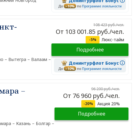
 Нижний Новгород
Донинтурфлот Бонус
До
–10%
по
Программе лояльности
нкт-
108 423 руб./чел.
От 103 001.85 руб./чел.
Люкс-тайм
-5%
Подробнее
о – Вытегра – Валаам –
Донинтурфлот Бонус
До
–10%
по
Программе лояльности
мара –
96 200 руб./чел.
От 76 960 руб./чел.
Акция 20%
-20%
Подробнее
мара – Казань – Болгар –