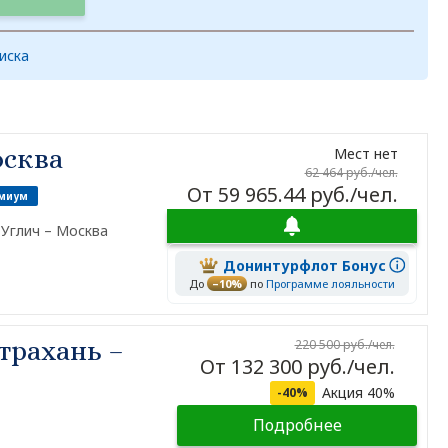
иска
осква
Мест нет
62 464 руб./чел.
От 59 965.44 руб./чел.
миум
 Углич – Москва
Донинтурфлот Бонус
До
–10%
по
Программе лояльности
трахань –
220 500 руб./чел.
От 132 300 руб./чел.
Акция 40%
-40%
Подробнее