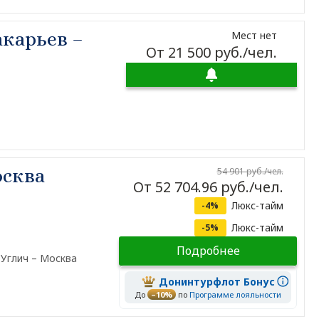
карьев –
Мест нет
От 21 500 руб./чел.
осква
54 901 руб./чел.
От 52 704.96 руб./чел.
Люкс-тайм
-4%
Люкс-тайм
-5%
Подробнее
 Углич – Москва
Донинтурфлот Бонус
До
–10%
по
Программе лояльности