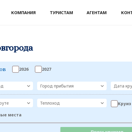
КОМПАНИЯ
ТУРИСТАМ
АГЕНТАМ
КОН
овгорода
ов
2026
2027
од
Город прибытия
Дата кр
руте
Теплоход
Круиз
ные места
Поиск круизов...