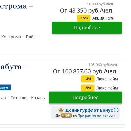
строма –
51 000 руб./чел.
От 43 350 руб./чел.
Акция 15%
-15%
Подробнее
 Кострома – Плёс –
абуга –
105 060 руб./чел.
От 100 857.60 руб./чел.
Люкс-тайм
-4%
Люкс-тайм
миум
-5%
Подробнее
гар – Тетюши – Казань –
Донинтурфлот Бонус
До
–10%
по
Программе лояльности