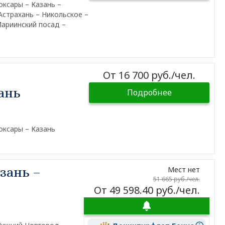
ксары – Казань –
Астрахань – Никольское –
Мариинский посад –
От 16 700 руб./чел.
ань
Подробнее
оксары – Казань
зань –
Мест нет
51 665 руб./чел.
От 49 598.40 руб./чел.