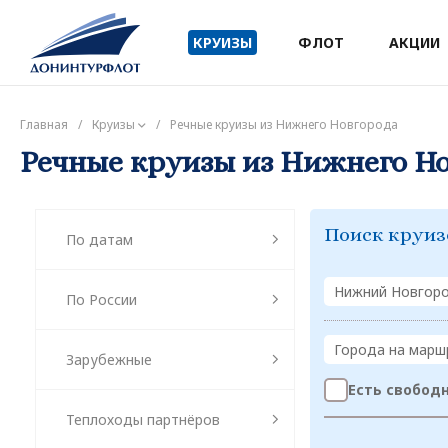
КРУИЗЫ
ФЛОТ
АКЦИИ
Главная
/
Круизы
/
Речные круизы из Нижнего Новгорода
Речные круизы из Нижнего Н
Поиск круиз
По датам
Нижний Новгор
По России
Города на марш
Зарубежные
Есть свобод
Теплоходы партнёров