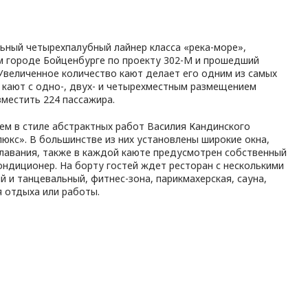
ьный четырехпалубный лайнер класса «река-море»,
м городе Бойценбурге по проекту 302-М и прошедший
Увеличенное количество кают делает его одним из самых
 кают с одно-, двух- и четырехместным размещением
местить 224 пассажира.
м в стиле абстрактных работ Василия Кандинского
люкс». В большинстве из них установлены широкие окна,
лавания, также в каждой каюте предусмотрен собственный
ондиционер. На борту гостей ждет ресторан с несколькими
 и танцевальный, фитнес-зона, парикмахерская, сауна,
я отдыха или работы.