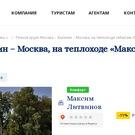
КОМПАНИЯ
ТУРИСТАМ
АГЕНТАМ
КОН
квы
/
Речной круиз Москва – Калязин – Москва, на теплоходе «Максим Ли
н – Москва, на теплоходе «Мак
за
Комфорт
Максим
Литвинов
Р
-11%