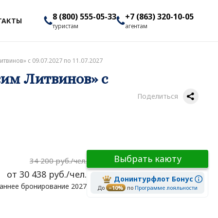
8 (800) 555-05-33
+7 (863) 320-10-05
ТАКТЫ
туристам
агентам
твинов» с 09.07.2027 по 11.07.2027
сим Литвинов» с
Поделиться
Выбрать каюту
34 200 руб./чел.
от 30 438 руб./чел.
Донинтурфлот Бонус
аннее бронирование 2027
До
–10%
по
Программе лояльности