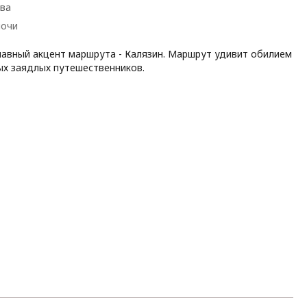
ква
ночи
главный акцент маршрута - Калязин. Маршрут удивит обилием
х заядлых путешественников.