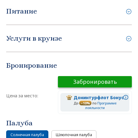
Питание
Услуги в круизе
Бронирование
Забронировать
Цена за место:
Донинтурфлот Бонус
До
–10%
по
Программе
лояльности
Палуба
Солнечная палуба
Шлюпочная палуба