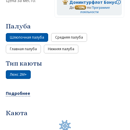
Цена за место:
Донинтурфлот Бонус
До
–10%
по
Программе
лояльности
Палуба
Шлюпочная палуба
Средняя палуба
Главная палуба
Нижняя палуба
Тип каюты
Люкс 2М+
Подробнее
Каюта