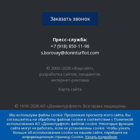
Заказать звонок
Пресс-служба:
+7 (918) 850-11-96
s.borovay@doninturflot.com
© 2000–2026 «Форсайт»,
разработка сайтов, лендингов,
интернет-реклама
Карта сайта
© 1918–2026 АО «Донинтурфлот». Все права защищены
Мы используем файлы cookie. Продолжая просмотр этого сайта, Вы
соглашаетесь на обработку файлов cookie в соответствии с Политикой
использования АО «Донинтурфлот» файлов cookie. Некоторые функции
сайта могут не работать, если не установлены cookie. Чтобы узнать
больше об использовании cookie на нашем сайте, перейдите на
информационную страницу Cookie.
Узнать подробнее
.