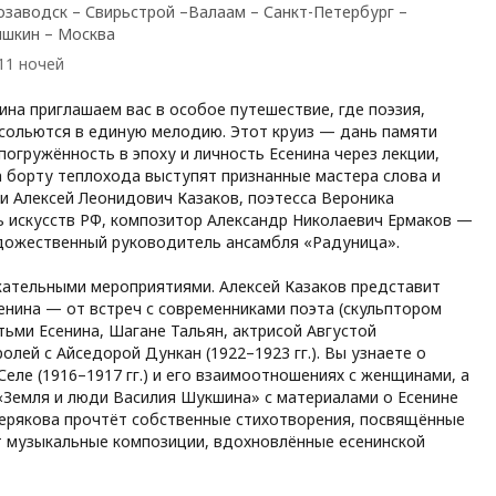
озаводск – Свирьстрой –Валаам – Санкт-Петербург –
ышкин – Москва
/11 ночей
на приглашаем вас в особое путешествие, где поэзия,
 сольются в единую мелодию. Этот круиз — дань памяти
погружённость в эпоху и личность Есенина через лекции,
а борту теплохода выступят признанные мастера слова и
ии Алексей Леонидович Казаков, поэтесса Вероника
 искусств РФ, композитор Александр Николаевич Ермаков —
удожественный руководитель ансамбля «Радуница».
ательными мероприятиями. Алексей Казаков представит
енина — от встреч с современниками поэта (скульптором
тьми Есенина, Шагане Тальян, актрисой Августой
лей с Айседорой Дункан (1922–1923 гг.). Вы узнаете о
еле (1916–1917 гг.) и его взаимоотношениях с женщинами, а
«Земля и люди Василия Шукшина» с материалами о Есенине
ерякова прочтёт собственные стихотворения, посвящённые
т музыкальные композиции, вдохновлённые есенинской