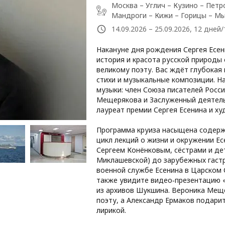
Москва – Углич – Кузино – Петр
Мандроги – Кижи – Горицы – М
14.09.2026 – 25.09.2026, 12 дней
Накануне дня рождения Сергея Есени
история и красота русской природы
великому поэту. Вас ждёт глубокая 
стихи и музыкальные композиции. Н
музыки: член Союза писателей Росс
Мещерякова и Заслуженный деятель
лауреат премии Сергея Есенина и х
Программа круиза насыщена содерж
цикл лекций о жизни и окружении Ес
Сергеем Конёнковым, сёстрами и де
Миклашевской) до зарубежных гастро
военной службе Есенина в Царском С
также увидите видео‑презентацию 
из архивов Шукшина. Вероника Мещ
поэту, а Александр Ермаков подари
лирикой.