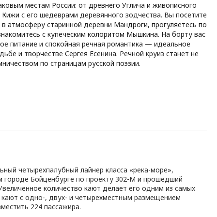
аковым местам России: от древнего Углича и живописного
 Кижи с его шедеврами деревянного зодчества. Вы посетите
 в атмосферу старинной деревни Мандроги, прогуляетесь по
накомитесь с купеческим колоритом Мышкина. На борту вас
ое питание и спокойная речная романтика — идеальное
ьбе и творчестве Сергея Есенина. Речной круиз станет не
ничеством по страницам русской поэзии.
ьный четырехпалубный лайнер класса «река-море»,
м городе Бойценбурге по проекту 302-М и прошедший
Увеличенное количество кают делает его одним из самых
 кают с одно-, двух- и четырехместным размещением
местить 224 пассажира.