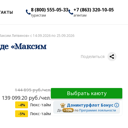
8 (800) 555-05-33
+7 (863) 320-10-05
ТАКТЫ
туристам
агентам
аксим Литвинов» с 14.09.2026 по 25.09.2026
оде «Максим
Поделиться
144 895 руб./чел.
Выбрать каюту
 139 099.20 руб./чел.
Люкс-тайм
Донинтурфлот Бонус
-4%
До
–10%
по
Программе лояльности
Люкс-тайм
-5%