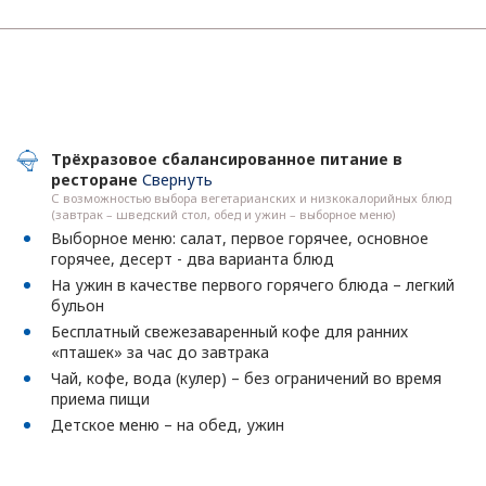
Трёхразовое сбалансированное питание в
ресторане
Свернуть
С возможностью выбора вегетарианских и низкокалорийных блюд
(завтрак – шведский стол, обед и ужин – выборное меню)
Выборное меню: салат, первое горячее, основное
горячее, десерт - два варианта блюд
На ужин в качестве первого горячего блюда – легкий
бульон
Бесплатный свежезаваренный кофе для ранних
«пташек» за час до завтрака
Чай, кофе, вода (кулер) – без ограничений во время
приема пищи
Детское меню – на обед, ужин