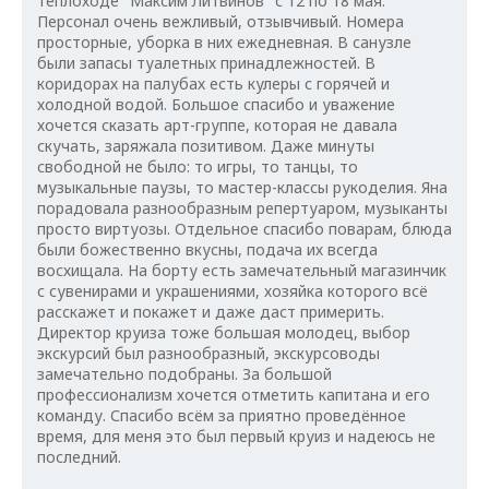
теплоходе "Максим Литвинов" с 12 по 18 мая.
Персонал очень вежливый, отзывчивый. Номера
просторные, уборка в них ежедневная. В санузле
были запасы туалетных принадлежностей. В
коридорах на палубах есть кулеры с горячей и
холодной водой. Большое спасибо и уважение
хочется сказать арт-группе, которая не давала
скучать, заряжала позитивом. Даже минуты
свободной не было: то игры, то танцы, то
музыкальные паузы, то мастер-классы рукоделия. Яна
порадовала разнообразным репертуаром, музыканты
просто виртуозы. Отдельное спасибо поварам, блюда
были божественно вкусны, подача их всегда
восхищала. На борту есть замечательный магазинчик
с сувенирами и украшениями, хозяйка которого всё
расскажет и покажет и даже даст примерить.
Директор круиза тоже большая молодец, выбор
экскурсий был разнообразный, экскурсоводы
замечательно подобраны. За большой
профессионализм хочется отметить капитана и его
команду. Спасибо всём за приятно проведённое
время, для меня это был первый круиз и надеюсь не
последний.