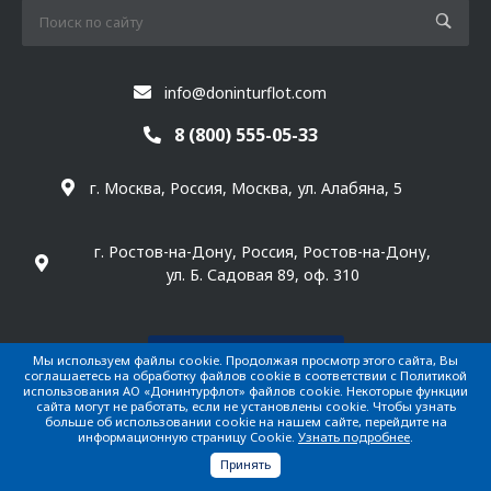
info@doninturflot.com
8 (800) 555-05-33
г. Москва, Россия, Москва, ул. Алабяна, 5
г. Ростов-на-Дону, Россия, Ростов-на-Дону,
ул. Б. Садовая 89, оф. 310
Заказать звонок
Мы используем файлы cookie. Продолжая просмотр этого сайта, Вы
соглашаетесь на обработку файлов cookie в соответствии с Политикой
использования АО «Донинтурфлот» файлов cookie. Некоторые функции
сайта могут не работать, если не установлены cookie. Чтобы узнать
больше об использовании cookie на нашем сайте, перейдите на
Пресс-служба:
информационную страницу Cookie.
Узнать подробнее
.
+7 (918) 850-11-96
Принять
s.borovay@doninturflot.com