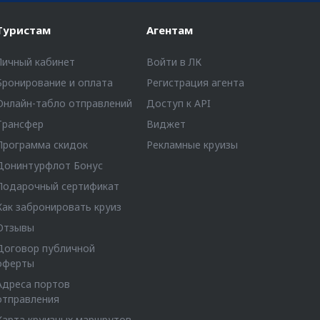
Туристам
Агентам
Личный кабинет
Войти в ЛК
Бронирование и оплата
Регистрация агента
Онлайн-табло отправлений
Доступ к API
Трансфер
Виджет
Программа скидок
Рекламные круизы
Донинтурфлот Бонус
Подарочный сертификат
Как забронировать круиз
Отзывы
Договор публичной
оферты
Адреса портов
отправления
Карта круизных маршрутов