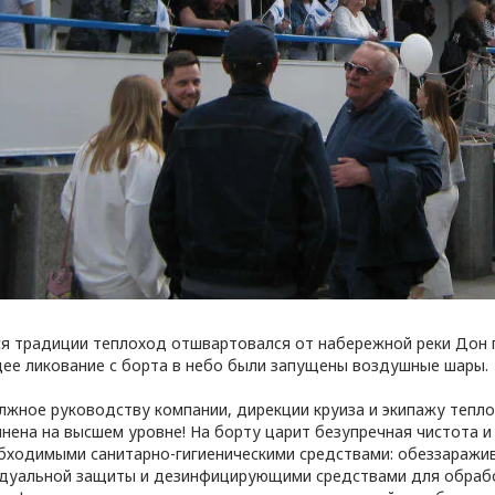
я традиции теплоход отшвартовался от набережной реки Дон 
щее ликование с борта в небо были запущены воздушные шары.
лжное руководству компании, дирекции круиза и экипажу тепло
нена на высшем уровне! На борту царит безупречная чистота 
бходимыми санитарно-гигиеническими средствами: обеззаражи
дуальной защиты и дезинфицирующими средствами для обрабо