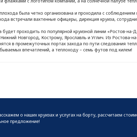
и флажками с логотипом компании, а на солнечной палубе теп
еплохода была четко организована и проходила с соблюдением 
хода встречали вахтенные офицеры, дирекция круиза, сотрудни
будет проходить по популярной круизной линии «Ростов-на-До
 Нижний Новгород, Кострому, Ярославль и Углич. Из Ростова-на
нятся в промежуточных портах захода по пути следования теп
бываемых впечатлений, а теплоходу – семь футов под килем!
сскажем о наших круизах и услугах на борту, рассчитаем стои
ьное предложение!