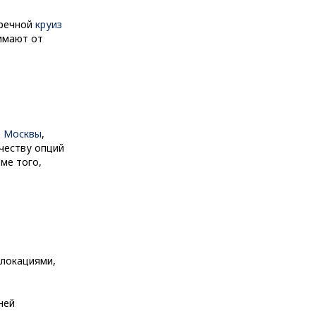
 речной
круиз
нимают от
з Москвы
,
честву опций
ме того,
 локациями,
ней