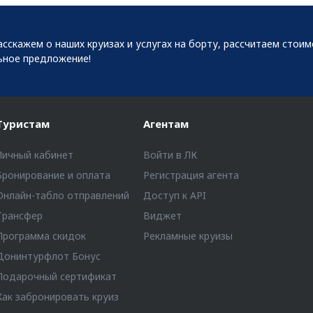
сскажем о наших круизах и услугах на борту, рассчитаем стои
ьное предложение!
Туристам
Агентам
Личный кабинет
Войти в ЛК
Бронирование и оплата
Регистрация агента
Онлайн-табло отправлений
Доступ к API
Трансфер
Виджет
Программа скидок
Рекламные круизы
Донинтурфлот Бонус
Подарочный сертификат
Как забронировать круиз