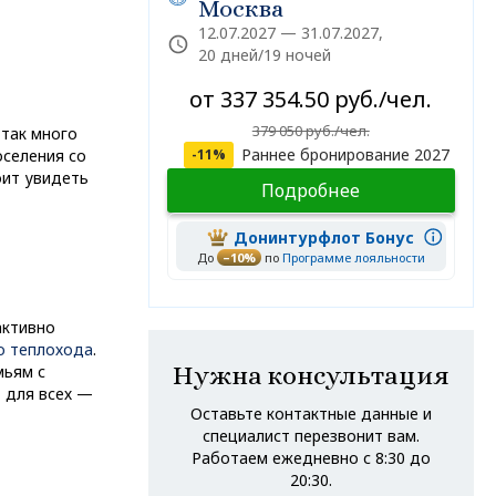
Москва
12.07.2027 — 31.07.2027,
20 дней/19 ночей
от 337 354.50 руб./чел.
379 050 руб./чел.
 так много
Раннее бронирование 2027
оселения со
-11%
оит увидеть
Подробнее
Донинтурфлот Бонус
До
–10%
по
Программе лояльности
активно
о теплохода
.
Нужна консультация
мьям с
 для всех —
Оставьте контактные данные и
специалист перезвонит вам.
Работаем ежедневно с 8:30 до
20:30.