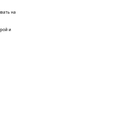
ывать на
рой и