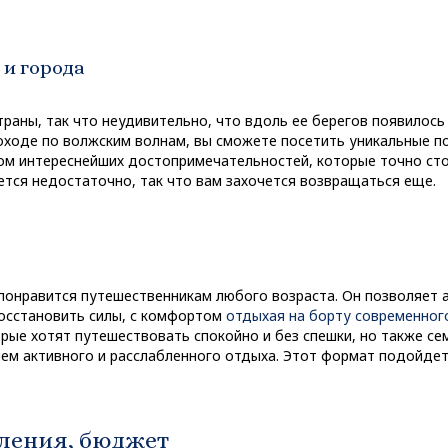
 и города
траны, так что неудивительно, что вдоль ее берегов появилось
оходе по волжским волнам, вы сможете посетить уникальные п
ом интереснейших достопримечательностей, которые точно ст
жется недостаточно, так что вам захочется возвращаться еще.
понравится путешественникам любого возраста. Он позволяет 
 восстановить силы, с комфортом
отдыхая на борту современног
рые хотят путешествовать спокойно и без спешки, но также се
ем активного и расслабленного отдыха. Этот формат подойдет
вления, бюджет