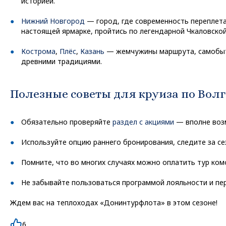
историей.
Нижний Новгород
— город, где современность переплета
настоящей ярмарке, пройтись по легендарной Чкаловской
Кострома
,
Плёс
,
Казань
— жемчужины маршрута, самобытн
древними традициями.
Полезные советы для круиза по Волг
Обязательно проверяйте
раздел с акциями
— вполне возм
Используйте опцию раннего бронирования, следите за с
Помните, что во многих случаях можно оплатить тур ко
Не забывайте пользоваться программой лояльности и пе
Ждем вас на теплоходах «Донинтурфлота» в этом сезоне!
6