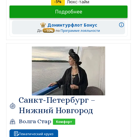
Люкс-тайм
-5%
Подробнее
Донинтурфлот Бонус
До
–10%
по
Программе лояльности
Санкт-Петербург –
Нижний Новгород
Волга Стар
Комфорт
Тематический круиз