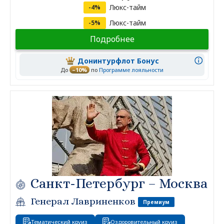
Люкс-тайм
-4%
Люкс-тайм
-5%
Подробнее
Донинтурфлот Бонус
До
–10%
по
Программе лояльности
Санкт-Петербург – Москва
Генерал Лавриненков
Премиум
Тематический круиз
Оздоровительный круиз