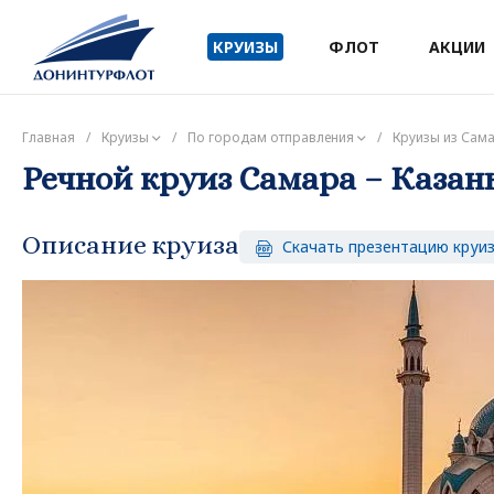
КРУИЗЫ
ФЛОТ
АКЦИИ
Главная
/
Круизы
/
По городам отправления
/
Круизы из Сам
Речной круиз Самара – Казань,
Описание круиза
Скачать презентацию круи