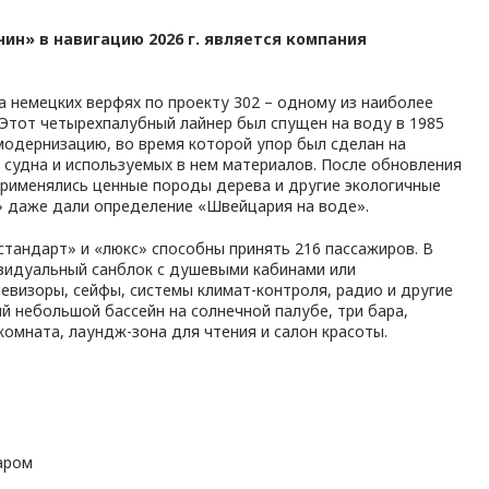
ин» в навигацию 2026 г. является компания
а немецких верфях по проекту 302 – одному из наиболее
 Этот четырехпалубный лайнер был спущен на воду в 1985
 модернизацию, во время которой упор был сделан на
 судна и используемых в нем материалов. После обновления
применялись ценные породы дерева и другие экологичные
» даже дали определение «Швейцария на воде».
стандарт» и «люкс» способны принять 216 пассажиров. В
идуальный санблок с душевыми кабинами или
евизоры, сейфы, системы климат-контроля, радио и другие
й небольшой бассейн на солнечной палубе, три бара,
комната, лаундж-зона для чтения и салон красоты.
аром