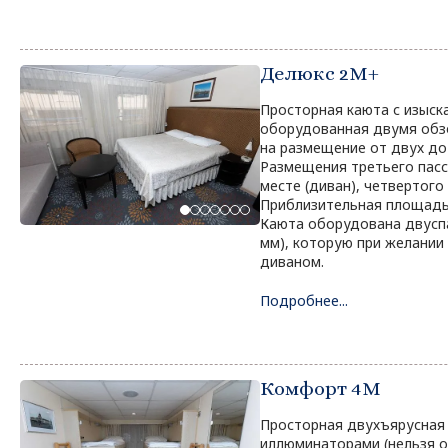
Делюкс 2М+
Просторная каюта с изыск
оборудованная двумя обз
на размещение от двух до
Размещения третьего пас
месте (диван), четвертого
Приблизительная площадь 
Каюта оборудована двусп
мм), которую при желании
диваном.
Подробнее...
Комфорт 4M
Просторная двухъярусная
иллюминаторами (нельзя о