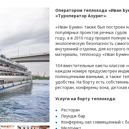
Оператором теплохода «Иван Бун
«Туроператор Азурит».
«Иван Бунин» также был построен н
популярных проектов речных судов.
году, а в 2010 году прошел полную
экологическую безопасность самого
внутренней отделки, для которого 
материалы, теплоходу «Иван Бунин
104 вместительные каюты классов «
каждом номере предусмотрен индив
полноценными ванными, а также тел
удобства. На борту есть собственны
ресторан, конференц-зона, детская 
Услуги на борту теплохода:
Ресторан
Лаундж-бар
Конференц-зал совмещенный с б
Медпункт