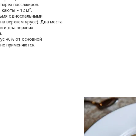
тырех пассажиров.
каюты – 12 м².
рьмя односпальными
 на верхнем ярусе). Два места
и и два верхних
.
нус 40% от основной
 не применяются.