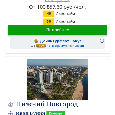
105 060 руб./чел.
От 100 857.60 руб./чел.
Люкс-тайм
-4%
Люкс-тайм
-5%
Подробнее
Донинтурфлот Бонус
До
–10%
по
Программе лояльности
Нижний Новгород
Иван Бунин
Комфорт