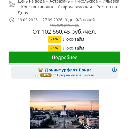
День на воде – Астрахань – Никольское – Ильёвка
– Константиновск – Старочеркасская – Ростов-на-
Дону
19.09.2026 – 27.09.2026, 9 дней/8 ночей
106 938 руб./чел.
От 102 660.48 руб./чел.
Люкс-тайм
-4%
Люкс-тайм
-5%
Подробнее
Донинтурфлот Бонус
До
–10%
по
Программе лояльности