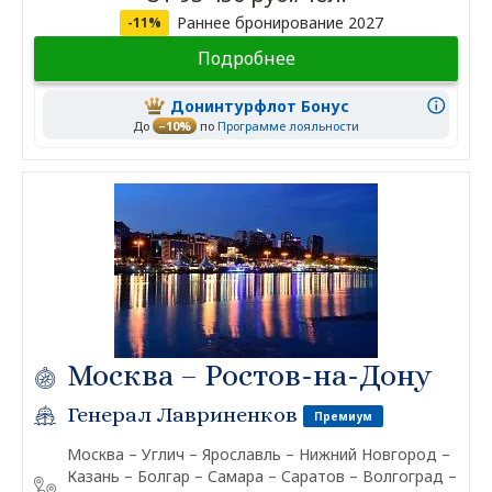
Раннее бронирование 2027
-11%
Подробнее
Донинтурфлот Бонус
До
–10%
по
Программе лояльности
Москва – Ростов-на-Дону
Генерал Лавриненков
Премиум
Москва – Углич – Ярославль – Нижний Новгород –
Казань – Болгар – Самара – Саратов – Волгоград –