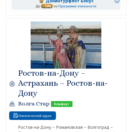
Донинтурфлот Бонус
До
–10%
по
Программе лояльности
Ростов-на-Дону –
Астрахань – Ростов-на-
Дону
Волга Стар
Комфорт
Тематический круиз
Ростов-на-Дону – Романовская – Волгоград –