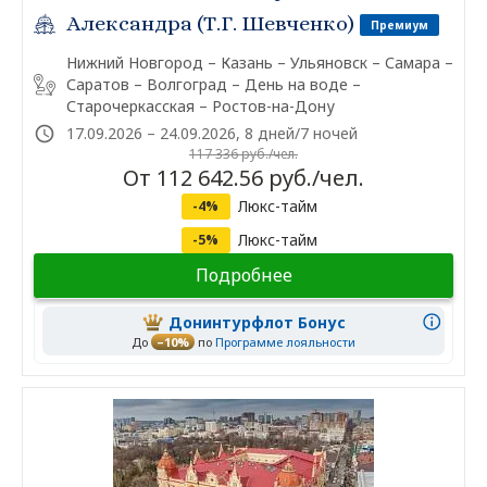
Александра (Т.Г. Шевченко)
Премиум
Нижний Новгород – Казань – Ульяновск – Самара –
Саратов – Волгоград – День на воде –
Старочеркасская – Ростов-на-Дону
17.09.2026 – 24.09.2026, 8 дней/7 ночей
117 336 руб./чел.
От 112 642.56 руб./чел.
Люкс-тайм
-4%
Люкс-тайм
-5%
Подробнее
Донинтурфлот Бонус
До
–10%
по
Программе лояльности