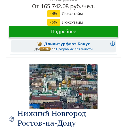
От 165 742.08 руб./чел.
Люкс-тайм
-4%
Люкс-тайм
-5%
Подробнее
Донинтурфлот Бонус
До
–10%
по
Программе лояльности
Нижний Новгород –
Ростов-на-Дону