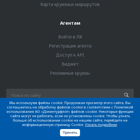
Карта круизных маршрутов
Агентам
Войти в ЛК
Регистрация агента
Доступ к API
Виджет
Рекламные круизы
Мы используем файлы cookie. Продолжая просмотр этого сайта, Вы
соглашаетесь на обработку файлов cookie в соответствии с Политикой
использования АО «Донинтурфлот» файлов cookie. Некоторые функции
info@doninturflot.com
сайта могут не работать, если не установлены cookie. Чтобы узнать
больше об использовании cookie на нашем сайте, перейдите на
информационную страницу Cookie.
Узнать подробнее
.
8 (800) 555-05-33
Принять