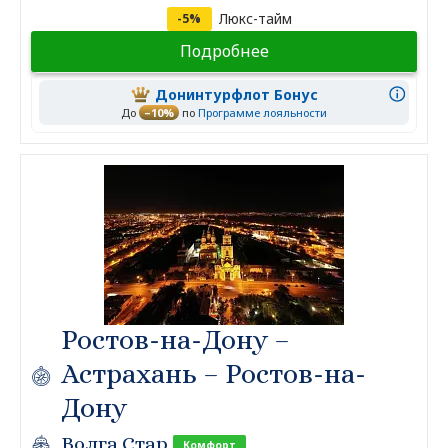
Люкс-тайм
-5%
Подробнее
Донинтурфлот Бонус
До
–10%
по
Программе лояльности
Ростов-на-Дону –
Астрахань – Ростов-на-
Дону
Волга Стар
Комфорт