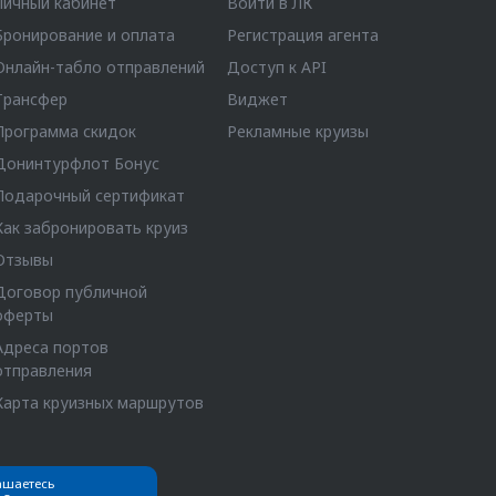
Личный кабинет
Войти в ЛК
Бронирование и оплата
Регистрация агента
Онлайн-табло отправлений
Доступ к API
Трансфер
Виджет
Программа скидок
Рекламные круизы
Донинтурфлот Бонус
Подарочный сертификат
Как забронировать круиз
Отзывы
Договор публичной
оферты
Адреса портов
отправления
Карта круизных маршрутов
ашаетесь