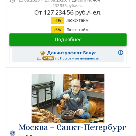
132 536 руб./чел.
От 127 234.56 руб./чел.
Люкс-тайм
-4%
Люкс-тайм
-5%
Подробнее
Донинтурфлот Бонус
До
–10%
по
Программе лояльности
Москва – Санкт-Петербург