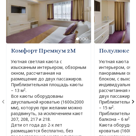
Комфорт Премиум 2М
Полулюкс 2
Уютная светлая каюта с
Уютная каюта с 
изысканным интерьером, обзорным
интерьером, обо
окном, рассчитанная на
панорамным око
размещение до двух пассажиров.
блоком, с выход
Приблизительная площадь каюты
индивидуальный 
2
– 13 м
.
рассчитанная на
Все каюты оборудованы
двух пассажиров.
двуспальной кроватью (1600х2000
Приблизительна
2
мм), которую при желании можно
– 15 м
.
раздвинуть, за исключением кают
Приблизительна
2
207, 208, 217 и 218.
балкона – 6 м
.
Дети от года до 2-х лет
Каюта оборудова
размещаются бесплатно, без
кроватью (1600х2