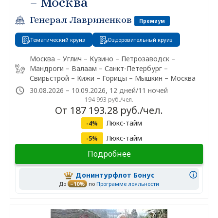
– Москва
Генерал Лавриненков
Премиум
Тематический круиз
Оздоровительный круиз
Москва – Углич – Кузино – Петрозаводск –
Мандроги – Валаам – Санкт-Петербург –
Свирьстрой – Кижи – Горицы – Мышкин – Москва
30.08.2026 – 10.09.2026, 12 дней/11 ночей
194 993 руб./чел.
От 187 193.28 руб./чел.
Люкс-тайм
-4%
Люкс-тайм
-5%
Подробнее
Донинтурфлот Бонус
До
–10%
по
Программе лояльности