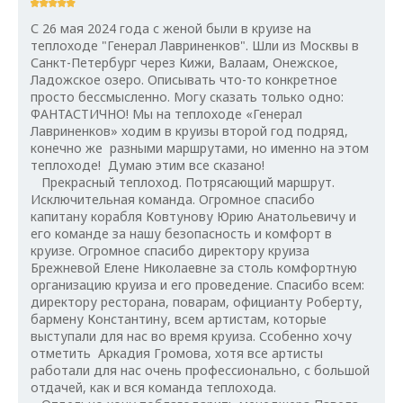
С 26 мая 2024 года с женой были в круизе на
теплоходе "Генерал Лавриненков". Шли из Москвы в
Санкт-Петербург через Кижи, Валаам, Онежское,
Ладожское озеро. Описывать что-то конкретное
просто бессмысленно. Могу сказать только одно:
ФАНТАСТИЧНО! Мы на теплоходе «Генерал
Лавриненков» ходим в круизы второй год подряд,
конечно же разными маршрутами, но именно на этом
теплоходе! Думаю этим все сказано!
Прекрасный теплоход. Потрясающий маршрут.
Исключительная команда. Огромное спасибо
капитану корабля Ковтунову Юрию Анатольевичу и
его команде за нашу безопасность и комфорт в
круизе. Огромное спасибо директору круиза
Брежневой Елене Николаевне за столь комфортную
организацию круиза и его проведение. Спасибо всем:
директору ресторана, поварам, официанту Роберту,
бармену Константину, всем артистам, которые
выступали для нас во время круиза. Ссобенно хочу
отметить Аркадия Громова, хотя все артисты
работали для нас очень профессионально, с большой
отдачей, как и вся команда теплохода.